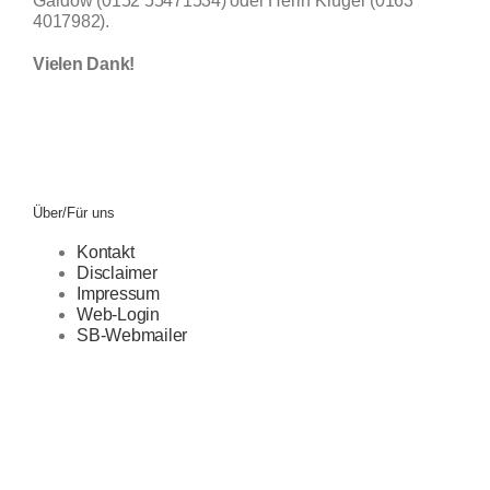
Gardow (0152 55471534) oder Herrn Krüger (0163
4017982).
Vielen Dank!
Über/Für uns
Kontakt
Disclaimer
Impressum
Web-Login
SB-Webmailer