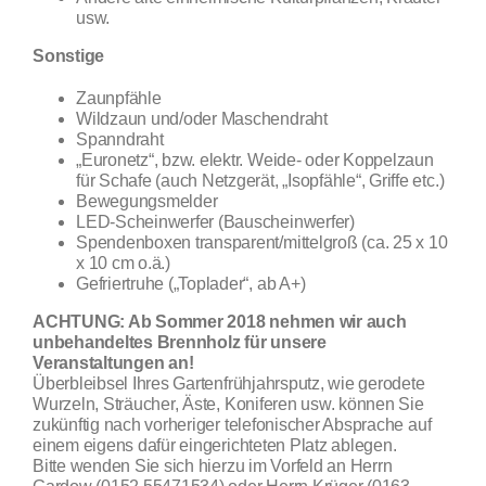
usw.
Sonstige
Zaunpfähle
Wildzaun und/oder Maschendraht
Spanndraht
„Euronetz“, bzw. elektr. Weide- oder Koppelzaun
für Schafe (auch Netzgerät, „Isopfähle“, Griffe etc.)
Bewegungsmelder
LED-Scheinwerfer (Bauscheinwerfer)
Spendenboxen transparent/mittelgroß (ca. 25 x 10
x 10 cm o.ä.)
Gefriertruhe („Toplader“, ab A+)
ACHTUNG: Ab Sommer 2018 nehmen wir auch
unbehandeltes Brennholz für unsere
Veranstaltungen an!
Überbleibsel Ihres Gartenfrühjahrsputz, wie gerodete
Wurzeln, Sträucher, Äste, Koniferen usw. können Sie
zukünftig nach vorheriger telefonischer Absprache auf
einem eigens dafür eingerichteten Platz ablegen.
Bitte wenden Sie sich hierzu im Vorfeld an Herrn