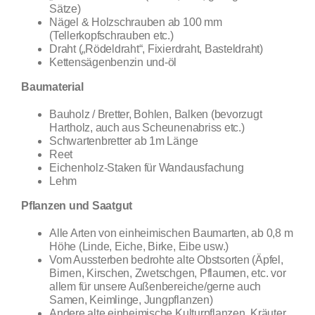
Sätze)
Nägel & Holzschrauben ab 100 mm
(Tellerkopfschrauben etc.)
Draht („Rödeldraht“, Fixierdraht, Basteldraht)
Kettensägenbenzin und-öl
Baumaterial
Bauholz / Bretter, Bohlen, Balken (bevorzugt
Hartholz, auch aus Scheunenabriss etc.)
Schwartenbretter ab 1m Länge
Reet
Eichenholz-Staken für Wandausfachung
Lehm
Pflanzen und Saatgut
Alle Arten von einheimischen Baumarten, ab 0,8 m
Höhe (Linde, Eiche, Birke, Eibe usw.)
Vom Aussterben bedrohte alte Obstsorten (Äpfel,
Birnen, Kirschen, Zwetschgen, Pflaumen, etc. vor
allem für unsere Außenbereiche/gerne auch
Samen, Keimlinge, Jungpflanzen)
Andere alte einheimische Kulturpflanzen, Kräuter